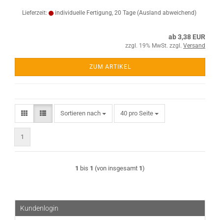
Lieferzeit:
individuelle Fertigung, 20 Tage
(Ausland abweichend)
ab 3,38 EUR
zzgl. 19% MwSt. zzgl.
Versand
ZUM ARTIKEL
Sortieren nach
pro Seite
Sortieren nach
40 pro Seite
1
1
bis
1
(von insgesamt
1
)
Kundenlogin