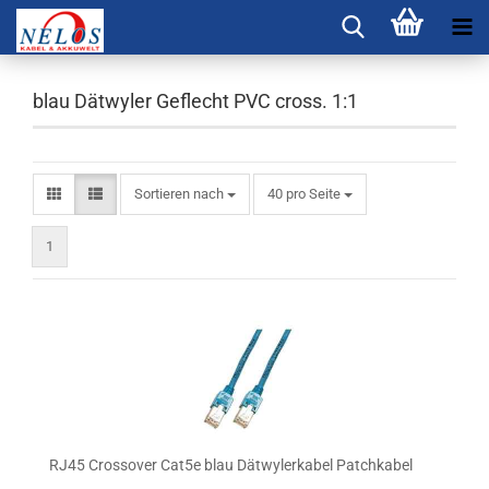
blau Dätwyler Geflecht PVC cross. 1:1
Sortieren nach
pro Seite
Sortieren nach
40 pro Seite
1
RJ45 Crossover Cat5e blau Dätwylerkabel Patchkabel