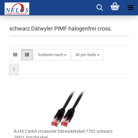
schwarz Dätwyler PIMF halogenfrei cross.
Sortieren nach
pro Seite
Sortieren nach
40 pro Seite
1
RJ45 Cat6A crossover Dätwylerkabel 7702 schwarz
TM21 Patchkabel