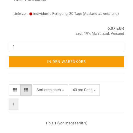
Lieferzeit:
individuelle Fertigung, 20 Tage
(Ausland abweichend)
6,07 EUR
zzgl. 19% MwSt. zzgl.
Versand
IN DEN WARENKORB
Sortieren nach
pro Seite
Sortieren nach
40 pro Seite
1
1
bis
1
(von insgesamt
1
)